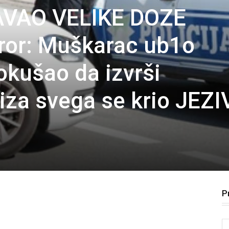
AVAO VELIKE DOZE
ror: Muškarac ub1o
okušao da izvrši
iza svega se krio JEZI
P