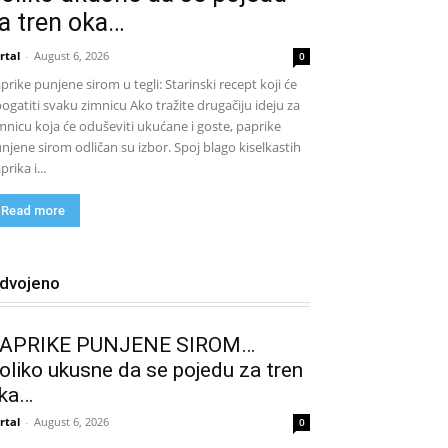
a tren oka…
rtal
-
August 6, 2026
0
prike punjene sirom u tegli: Starinski recept koji će
ogatiti svaku zimnicu Ako tražite drugačiju ideju za
mnicu koja će oduševiti ukućane i goste, paprike
njene sirom odličan su izbor. Spoj blago kiselkastih
prika i...
Read more
zdvojeno
APRIKE PUNJENE SIROM…
oliko ukusne da se pojedu za tren
ka…
rtal
-
August 6, 2026
0