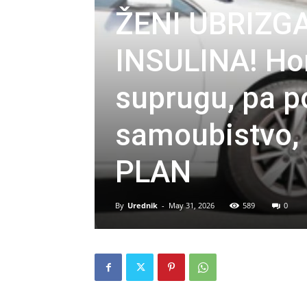
ŽENI UBRIZG
INSULINA! Ho
suprugu, pa p
samoubistvo, 
PLAN
By
Urednik
-
May 31, 2026
589
0