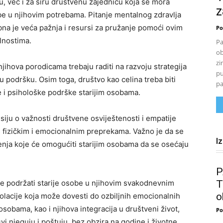
u, već i za širu društvenu zajednicu koja se mora
z
obe u njihovim potrebama. Pitanje mentalnog zdravlja
bna je veća pažnja i resursi za pružanje pomoći ovim
Po
lnostima.
Pa
ob
zi
jihova porodicama trebaju raditi na razvoju strategija
pu
u podršku. Osim toga, društvo kao celina treba biti
pa
 i psihološke podrške starijim osobama.
siju o važnosti društvene osviještenosti i empatije
 fizičkim i emocionalnim preprekama. Važno je da se
I
nja koje će omogućiti starijim osobama da se osećaju
P
će podržati starije osobe u njihovim svakodnevnim
T
o
zolacije koja može dovesti do ozbiljnih emocionalnih
sobama, kao i njihova integracija u društveni život,
Po
svi njeguju i poštuju, bez obzira na godine i životne