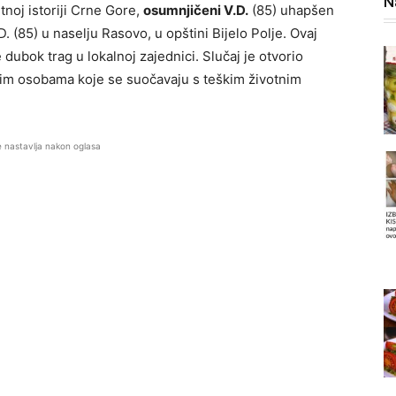
N
noj istoriji Crne Gore,
osumnjičeni V.D.
(85) uhapšen
 (85) u naselju Rasovo, u opštini Bijelo Polje. Ovaj
 dubok trag u lokalnoj zajednici. Slučaj je otvorio
rijim osobama koje se suočavaju s teškim životnim
e nastavlja nakon oglasa