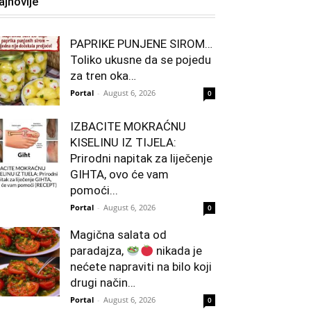
ajnovije
PAPRIKE PUNJENE SIROM…
Toliko ukusne da se pojedu
za tren oka…
Portal
-
August 6, 2026
0
IZBACITE MOKRAĆNU
KISELINU IZ TIJELA:
Prirodni napitak za liječenje
GIHTA, ovo će vam
pomoći...
Portal
-
August 6, 2026
0
Magična salata od
paradajza,
nikada je
nećete napraviti na bilo koji
drugi način…
Portal
-
August 6, 2026
0