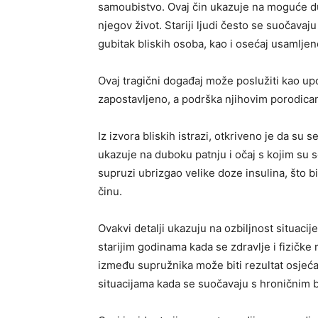
samoubistvo. Ovaj čin ukazuje na moguće dub
njegov život. Stariji ljudi često se suočavaju
gubitak bliskih osoba, kao i osećaj usamljen
Ovaj tragični događaj može poslužiti kao up
zapostavljeno, a podrška njihovim porodicam
Iz izvora bliskih istrazi, otkriveno je da su
ukazuje na duboku patnju i očaj s kojim su 
supruzi ubrizgao velike doze insulina, što 
činu.
Ovakvi detalji ukazuju na ozbiljnost situac
starijim godinama kada se zdravlje i fizičk
između supružnika može biti rezultat osjeća
situacijama kada se suočavaju s hroničnim 