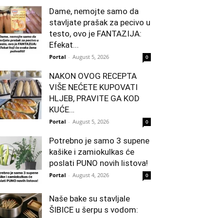
Dame, nemojte samo da
stavljate prašak za pecivo u
testo, ovo je FANTAZIJA:
Efekat...
Portal
-
August 5, 2026
0
NAKON OVOG RECEPTA
VIŠE NEĆETE KUPOVATI
HLJEB, PRAVITE GA KOD
KUĆE…
Portal
-
August 5, 2026
0
Potrebno je samo 3 supene
kašike i zamiokulkas će
poslati PUNO novih listova!
Portal
-
August 4, 2026
0
Naše bake su stavljale
ŠIBICE u šerpu s vodom: