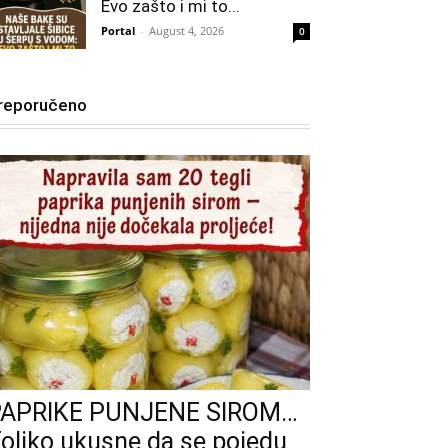
Evo zašto i mi to...
Portal
-
August 4, 2026
0
reporučeno
PAPRIKE PUNJENE SIROM…
oliko ukusne da se pojedu