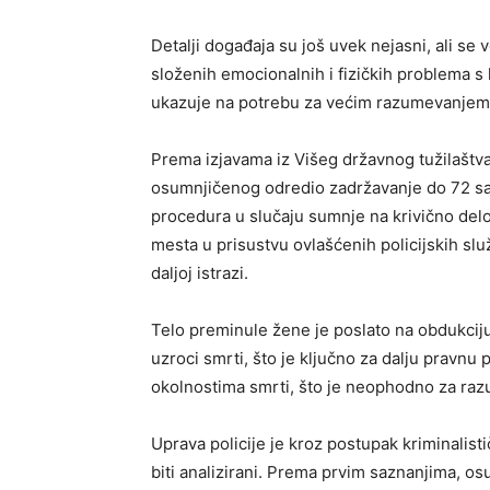
Detalji događaja su još uvek nejasni, ali se v
složenih emocionalnih i fizičkih problema s 
ukazuje na potrebu za većim razumevanjem st
Prema izjavama iz Višeg državnog tužilaštva
osumnjičenog odredio zadržavanje do 72 sa
procedura u slučaju sumnje na krivično delo. 
mesta u prisustvu ovlašćenih policijskih služ
daljoj istrazi.
Telo preminule žene je poslato na obdukciju 
uzroci smrti, što je ključno za dalju pravnu 
okolnostima smrti, što je neophodno za ra
Uprava policije je kroz postupak kriminalist
biti analizirani. Prema prvim saznanjima, os