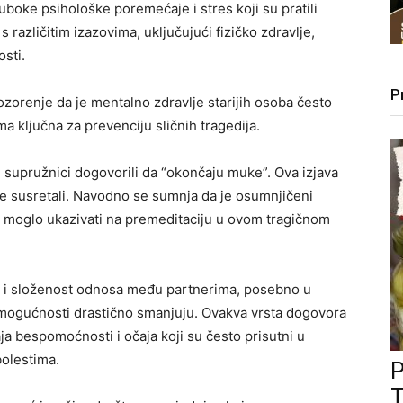
oke psihološke poremećaje i stres koji su pratili
 s različitim izazovima, uključujući fizičko zdravlje,
osti.
P
ozorenje da je mentalno zdravlje starijih osoba često
a ključna za prevenciju sličnih tragedija.
 se supružnici dogovorili da “okončaju muke”. Ova izjava
se susretali. Navodno se sumnja da je osumnjičeni
bi moglo ukazivati na premeditaciju u ovom tragičnom
ije i složenost odnosa među partnerima, posebno u
e mogućnosti drastično smanjuju. Ovakva vrsta dogovora
ja bespomoćnosti i očaja koji su često prisutni u
bolestima.
T