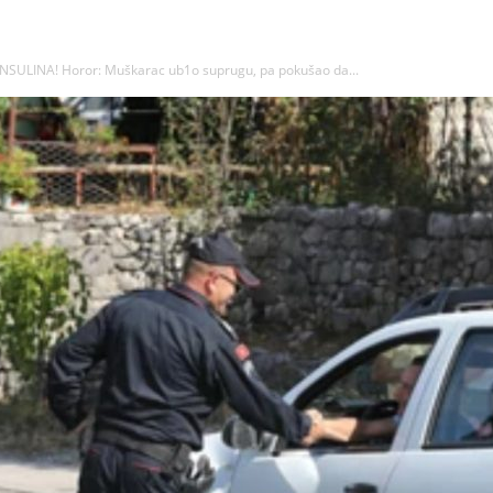
SULINA! Horor: Muškarac ub1o suprugu, pa pokušao da...