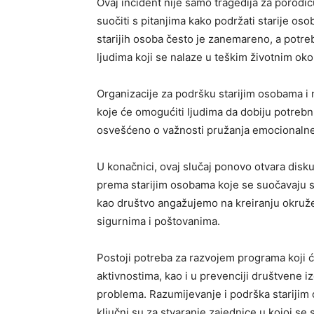
Ovaj incident nije samo tragedija za porodic
suočiti s pitanjima kako podržati starije os
starijih osoba često je zanemareno, a potre
ljudima koji se nalaze u teškim životnim oko
Organizacije za podršku starijim osobama i n
koje će omogućiti ljudima da dobiju potrebn
osvešćeno o važnosti pružanja emocionalne
U konačnici, ovaj slučaj ponovo otvara disku
prema starijim osobama koje se suočavaju s
kao društvo angažujemo na kreiranju okruže
sigurnima i poštovanima.
Postoji potreba za razvojem programa koji 
aktivnostima, kao i u prevenciji društvene i
problema. Razumijevanje i podrška starijim o
ključni su za stvaranje zajednice u kojoj se 