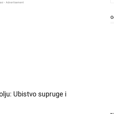
asi - Advertisement
O
lju: Ubistvo supruge i