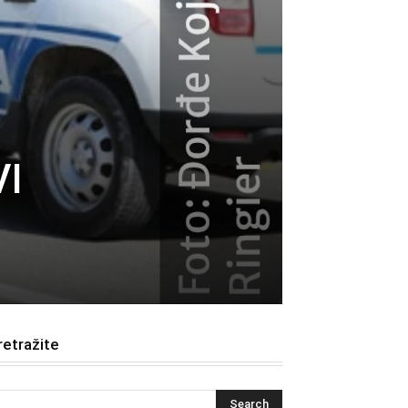
VI
retražite