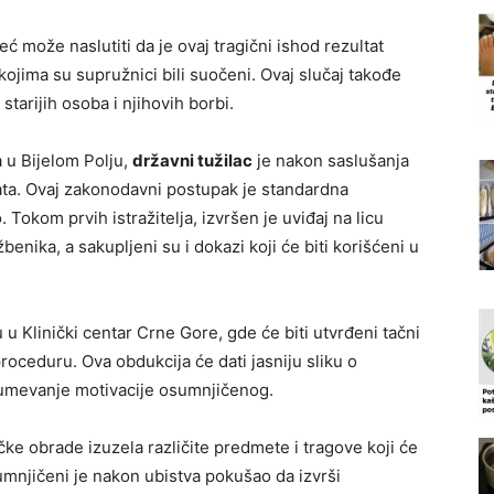
eć može naslutiti da je ovaj tragični ishod rezultat
kojima su supružnici bili suočeni. Ovaj slučaj takođe
arijih osoba i njihovih borbi.
 u Bijelom Polju,
državni tužilac
je nakon saslušanja
ta. Ovaj zakonodavni postupak je standardna
Tokom prvih istražitelja, izvršen je uviđaj na licu
benika, a sakupljeni su i dokazi koji će biti korišćeni u
u Klinički centar Crne Gore, gde će biti utvrđeni tačni
proceduru. Ova obdukcija će dati jasniju sliku o
zumevanje motivacije osumnjičenog.
ičke obrade izuzela različite predmete i tragove koji će
umnjičeni je nakon ubistva pokušao da izvrši